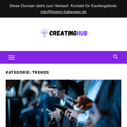
Diese Domain steht zum Verkauf. Kontakt für Kaufangebote:
info@bjoern-habegger.de
Skip
to
content
Das Magazin für Content-Creator und
Kreativspezialisten
KATEGORIE:
TRENDS